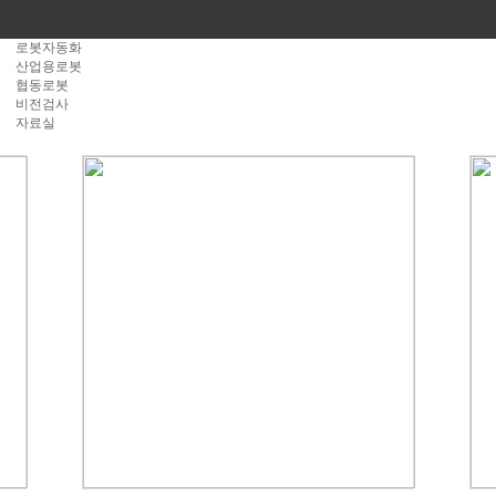
로봇자동화
산업용로봇
협동로봇
비전검사
자료실